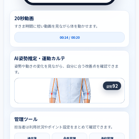
20秒動画
すきま時間に短い動画を見ながら体を動かせます。
00:14 / 00:20
AI姿勢推定・運動カルテ
姿勢や動きの変化を見ながら、自分に合う改善点を確認できま
す。
92
姿勢
管理ツール
担当者は利用状況やポイント設定をまとめて確認できます。
通信簿
会員管理
予約管理