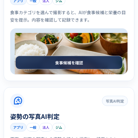
アプリ
一般
法人
ジム
食事カテゴリを選んで撮影すると、AIが食事候補と栄養の目
安を提示。内容を確認して記録できます。
食事候補を確認
写真AI判定
姿勢の写真AI判定
アプリ
一般
法人
ジム